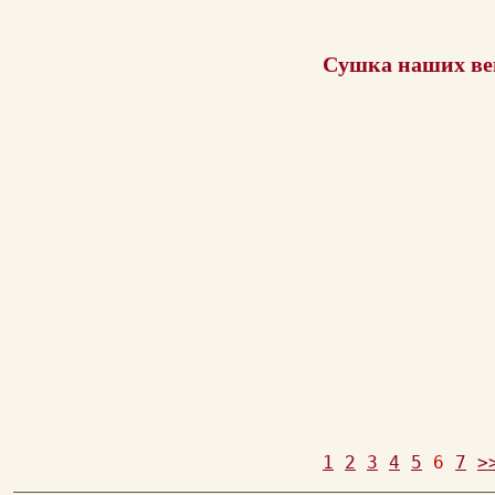
Сушка наших ве
1
2
3
4
5
6
7
>