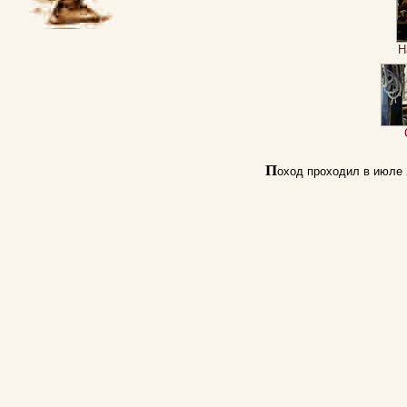
Н
П
оход проходил в июле 