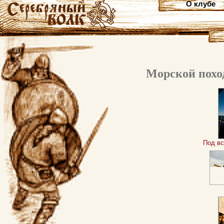
О клубе
Морской пох
Под в